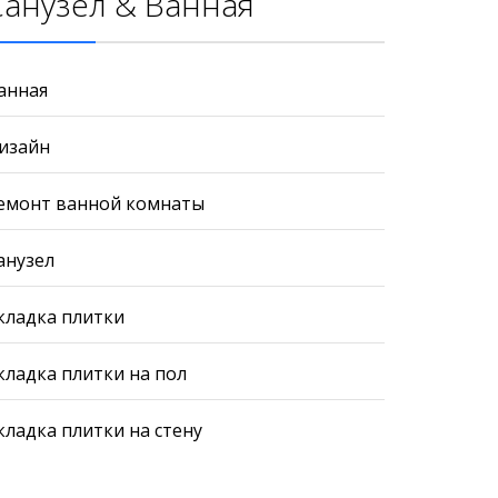
Санузел & Ванная
анная
изайн
емонт ванной комнаты
анузел
кладка плитки
кладка плитки на пол
кладка плитки на стену