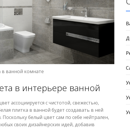
В
Д
Р
С
а в ванной комнате
У
ета в интерьере ванной
У
вет ассоциируется с чистотой, свежестью,
елая плитка в ванной будет создавать в ней
У
. Поскольку белый цвет сам по себе нейтрален,
любых своих дизайнерских идей, добавив