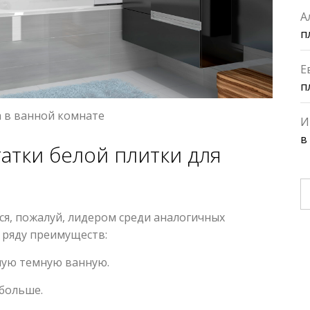
А
п
Е
п
а в ванной комнате
И
в
атки белой плитки для
Н
ся, пожалуй, лидером среди аналогичных
 ряду преимуществ:
амую темную ванную.
больше.