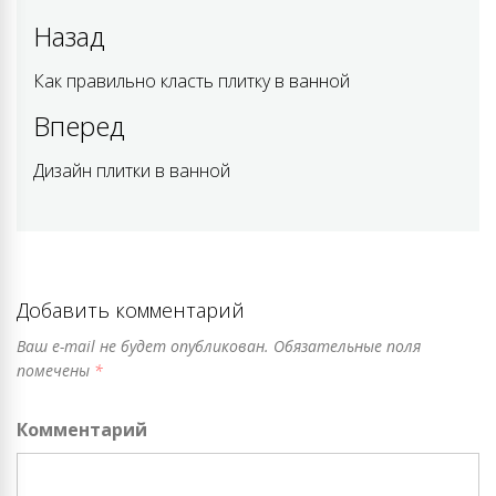
Навигация
Назад
по
Как правильно класть плитку в ванной
Previous
post:
записям
Вперед
Дизайн плитки в ванной
Next
post:
Добавить комментарий
Ваш e-mail не будет опубликован.
Обязательные поля
помечены
*
Комментарий