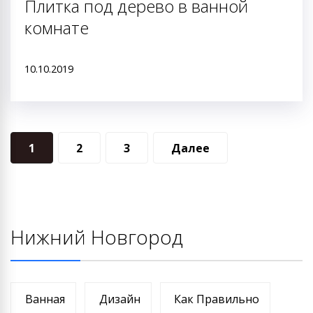
Плитка под дерево в ванной
комнате
10.10.2019
Навигация
1
2
3
Далее
по
записям
Нижний Новгород
Ванная
Дизайн
Как Правильно