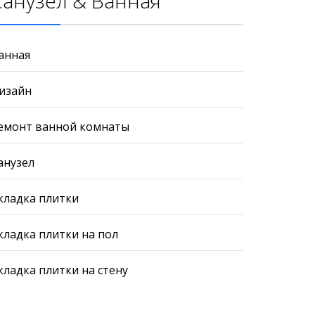
Санузел & Ванная
анная
изайн
емонт ванной комнаты
анузел
кладка плитки
кладка плитки на пол
кладка плитки на стену