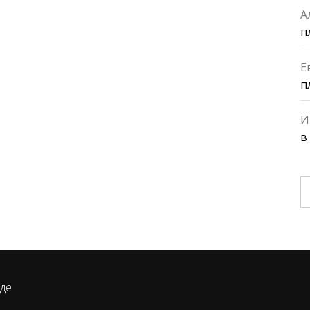
А
п
Е
п
И
в
Н
оде