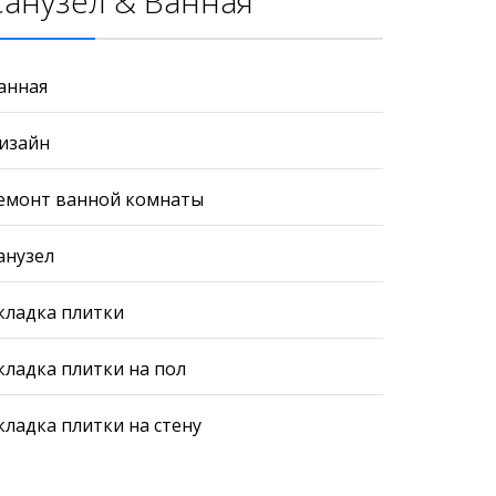
Санузел & Ванная
анная
изайн
емонт ванной комнаты
анузел
кладка плитки
кладка плитки на пол
кладка плитки на стену