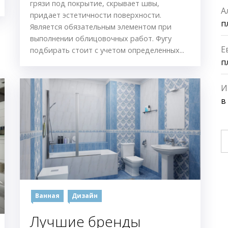
грязи под покрытие, скрывает швы,
А
придает эстетичности поверхности.
п
Является обязательным элементом при
выполнении облицовочных работ. Фугу
Е
подбирать стоит с учетом определенных...
п
И
в
Н
Ванная
Дизайн
Лучшие бренды