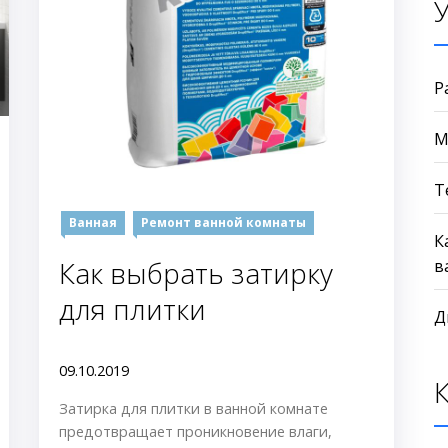
Р
М
Т
Ванная
Ремонт ванной комнаты
К
Как выбрать затирку
в
для плитки
Д
09.10.2019
Затирка для плитки в ванной комнате
предотвращает проникновение влаги,